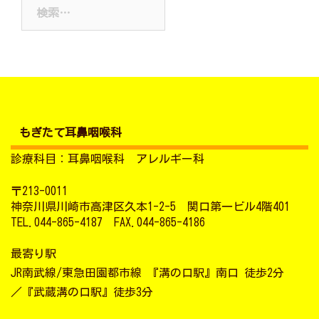
検
イ
索:
ブ
もぎたて耳鼻咽喉科
診療科目：耳鼻咽喉科 アレルギー科
〒213-0011
神奈川県川崎市高津区久本1-2-5 関口第一ビル4階401
TEL.044-865-4187 FAX.044-865-4186
最寄り駅
JR南武線/東急田園都市線 『溝の口駅』南口 徒歩2分
／『武蔵溝の口駅』徒歩3分