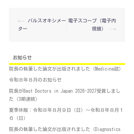
投
⟵
パルスオキシメー
電子スコープ（電子内
稿
ター
視鏡）
⟶
ナ
ビ
ゲ
ー
シ
お知らせ
ョ
ン
院長の執筆した論文が出版されました（Medicina誌）
令和８年８月のお知らせ
院長がBest Doctors in Japan 2026-2027受賞しまし
た（3期連続）
夏季休暇：令和８年８月９日（日）～令和８年８月１
６（日）
院長の執筆した論文が出版されました（Diagnostics