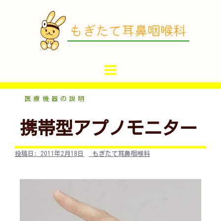
コ
ン
テ
ン
ツ
へ
ス
キ
医療機器の説明
ッ
携帯型アプノモニター
プ
投稿日:
2011年2月18日
もぎたて耳鼻咽喉科