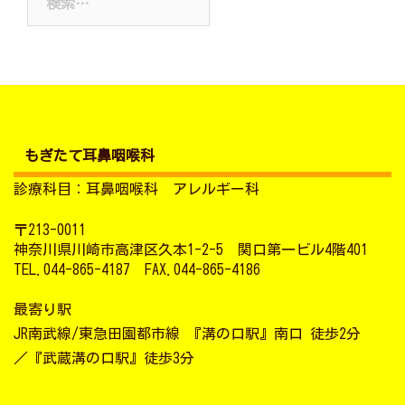
索:
ブ
もぎたて耳鼻咽喉科
診療科目：耳鼻咽喉科 アレルギー科
〒213-0011
神奈川県川崎市高津区久本1-2-5 関口第一ビル4階401
TEL.044-865-4187 FAX.044-865-4186
最寄り駅
JR南武線/東急田園都市線 『溝の口駅』南口 徒歩2分
／『武蔵溝の口駅』徒歩3分