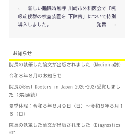
投
⟵
新しい睡眠時無呼
川崎市外科医会で「嚥
稿
吸症候群の検査装置を
下障害」について特別
ナ
ビ
導入しました。
発言
⟶
ゲ
ー
シ
ョ
ン
お知らせ
院長の執筆した論文が出版されました（Medicina誌）
令和８年８月のお知らせ
院長がBest Doctors in Japan 2026-2027受賞しまし
た（3期連続）
夏季休暇：令和８年８月９日（日）～令和８年８月１
６（日）
院長の執筆した論文が出版されました（Diagnostics
誌）