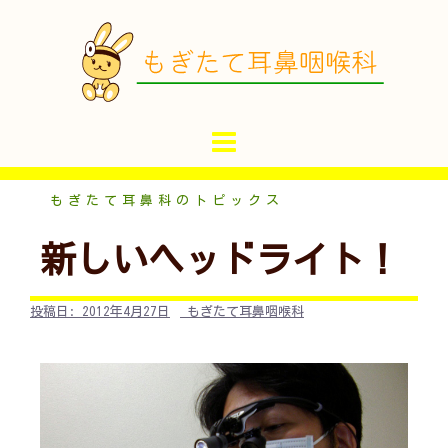
コ
ン
テ
ン
ツ
へ
ス
キ
もぎたて耳鼻科のトピックス
ッ
新しいヘッドライト！
プ
投稿日:
2012年4月27日
もぎたて耳鼻咽喉科