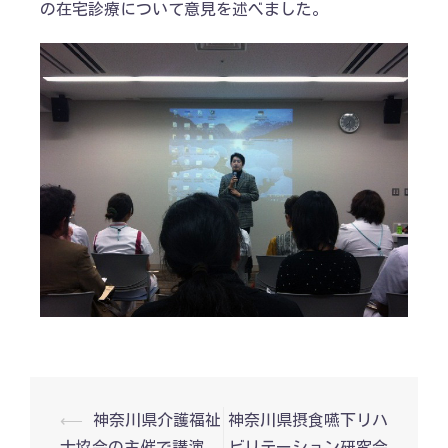
の在宅診療について意見を述べました。
投
⟵
神奈川県介護福祉
神奈川県摂食嚥下リハ
稿
士協会の主催で講演
ビリテーション研究会