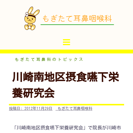
コ
ン
テ
ン
ツ
へ
ス
キ
もぎたて耳鼻科のトピックス
ッ
川崎南地区摂食嚥下栄
プ
養研究会
投稿日:
2012年11月29日
もぎたて耳鼻咽喉科
「川崎南地区摂食嚥下栄養研究会」で院長が川崎市