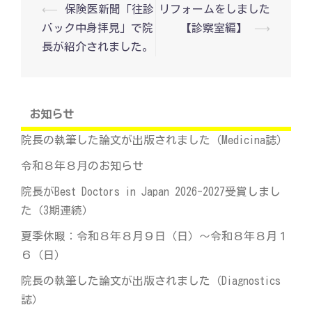
投
⟵
保険医新聞「往診
リフォームをしました
稿
バック中身拝見」で院
【診察室編】
⟶
ナ
ビ
長が紹介されました。
ゲ
ー
シ
ョ
ン
お知らせ
院長の執筆した論文が出版されました（Medicina誌）
令和８年８月のお知らせ
院長がBest Doctors in Japan 2026-2027受賞しまし
た（3期連続）
夏季休暇：令和８年８月９日（日）～令和８年８月１
６（日）
院長の執筆した論文が出版されました（Diagnostics
誌）