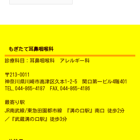
索:
ブ
もぎたて耳鼻咽喉科
診療科目：耳鼻咽喉科 アレルギー科
〒213-0011
神奈川県川崎市高津区久本1-2-5 関口第一ビル4階401
TEL.044-865-4187 FAX.044-865-4186
最寄り駅
JR南武線/東急田園都市線 『溝の口駅』南口 徒歩2分
／『武蔵溝の口駅』徒歩3分