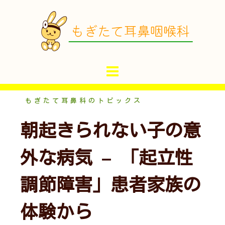
コ
ン
テ
ン
ツ
へ
ス
キ
もぎたて耳鼻科のトピックス
ッ
朝起きられない子の意
プ
外な病気 – 「起立性
調節障害」患者家族の
体験から