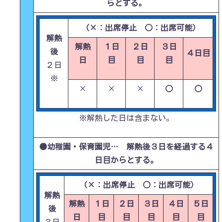
らとする。
（×：出席停止 ○：出席可能）
解熱
解熱
１日
２日
３日
後
４日目
日
目
目
目
２日
※
×
×
×
○
○
※解熱した日は含まない。
●幼稚園・保育園児
… 解熱後３日を経過する
４
日目
からとする。
（×：出席停止 ○：出席可能）
解熱
解熱
１日
２日
３日
４日
５日
後
日
目
目
目
目
目