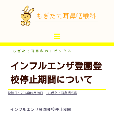
コ
ン
テ
ン
ツ
へ
ス
キ
もぎたて耳鼻科のトピックス
ッ
インフルエンザ登園登
プ
校停止期間について
投稿日:
2014年9月29日
もぎたて耳鼻咽喉科
インフルエンザ登園登校停止期間