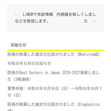
投
⟵
LINE@で休診情報
内視鏡を新しくしまし
稿
などを発信します。
た
⟶
ナ
ビ
ゲ
ー
シ
お知らせ
ョ
ン
院長の執筆した論文が出版されました（Medicina誌）
令和８年８月のお知らせ
院長がBest Doctors in Japan 2026-2027受賞しまし
た（3期連続）
夏季休暇：令和８年８月９日（日）～令和８年８月１
６（日）
院長の執筆した論文が出版されました（Diagnostics