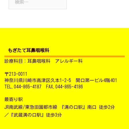
索:
ブ
もぎたて耳鼻咽喉科
診療科目：耳鼻咽喉科 アレルギー科
〒213-0011
神奈川県川崎市高津区久本1-2-5 関口第一ビル4階401
TEL.044-865-4187 FAX.044-865-4186
最寄り駅
JR南武線/東急田園都市線 『溝の口駅』南口 徒歩2分
／『武蔵溝の口駅』徒歩3分