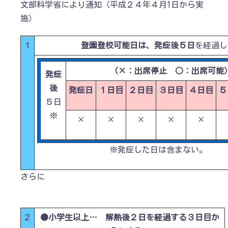
文部科学省により通知（平成２４年４月1日から実
施）
１
登園登校可能日は、発症後５日
を経過し
（×：出席停止 ○：出席可能
発症
後
発症日
１日目
２日目
３日目
４日目
５
５日
※
×
×
×
×
×
※発症した日は含まない。
さらに
２
●小学生以上
… 解熱後２日を経過する
３日目
か