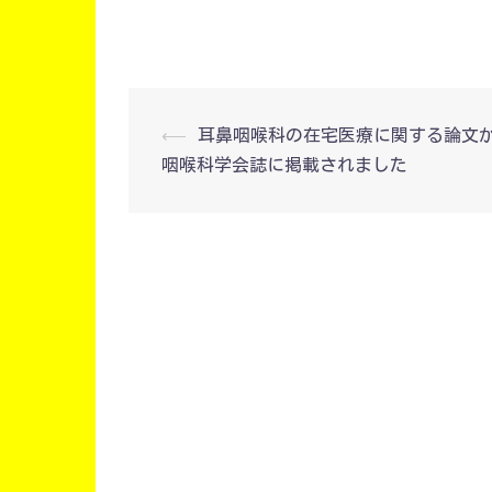
投
⟵
耳鼻咽喉科の在宅医療に関する論文
咽喉科学会誌に掲載されました
稿
ナ
ビ
ゲ
ー
シ