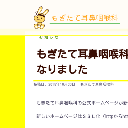
コ
ン
テ
ン
ツ
お知らせ
へ
ス
もぎたて耳鼻咽喉
キ
ッ
なりました
プ
投稿日:
2018年10月30日
もぎたて耳鼻咽喉科
もぎたて耳鼻咽喉科の公式ホームページが新
新しいホームページはＳＳＬ化（httpからht