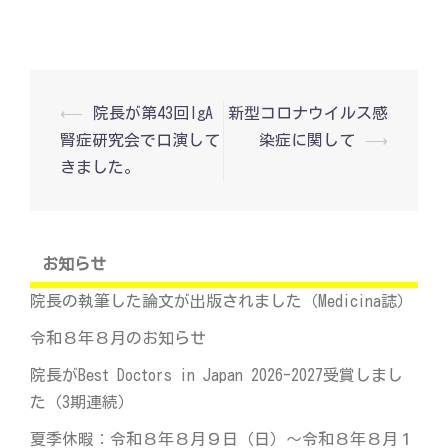
投
⟵
院長が第43回IgA
新型コロナウイルス感
稿
腎症研究会で口演して
染症に関して
⟶
ナ
ビ
きました。
ゲ
ー
シ
ョ
ン
お知らせ
院長の執筆した論文が出版されました（Medicina誌）
令和８年８月のお知らせ
院長がBest Doctors in Japan 2026-2027受賞しまし
た（3期連続）
夏季休暇：令和８年８月９日（日）～令和８年８月１