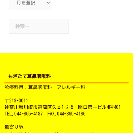
ー
カ
検
イ
索:
ブ
もぎたて耳鼻咽喉科
診療科目：耳鼻咽喉科 アレルギー科
〒213-0011
神奈川県川崎市高津区久本1-2-5 関口第一ビル4階401
TEL.044-865-4187 FAX.044-865-4186
最寄り駅