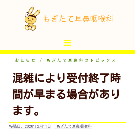
コ
ン
テ
ン
ツ
へ
ス
キ
お知らせ
もぎたて耳鼻科のトピックス
ッ
混雑により受付終了時
プ
間が早まる場合があり
ます。
投稿日:
2020年2月11日
もぎたて耳鼻咽喉科