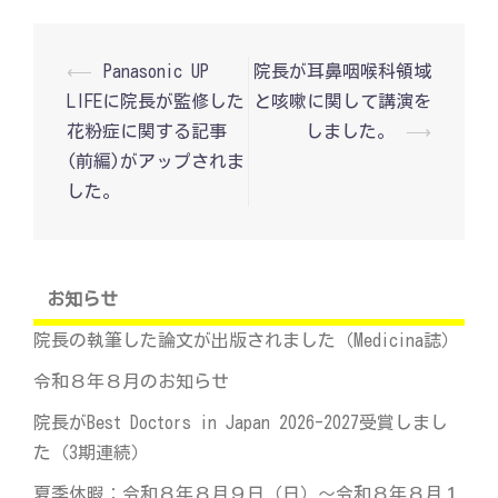
投
⟵
Panasonic UP
院長が耳鼻咽喉科領域
稿
LIFEに院長が監修した
と咳嗽に関して講演を
ナ
ビ
花粉症に関する記事
しました。
⟶
ゲ
(前編)がアップされま
ー
シ
した。
ョ
ン
お知らせ
院長の執筆した論文が出版されました（Medicina誌）
令和８年８月のお知らせ
院長がBest Doctors in Japan 2026-2027受賞しまし
た（3期連続）
夏季休暇：令和８年８月９日（日）～令和８年８月１