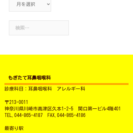
ア
ー
カ
検
イ
索:
ブ
もぎたて耳鼻咽喉科
診療科目：耳鼻咽喉科 アレルギー科
〒213-0011
神奈川県川崎市高津区久本1-2-5 関口第一ビル4階401
TEL.044-865-4187 FAX.044-865-4186
最寄り駅