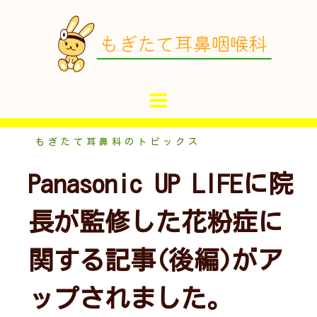
コ
ン
テ
ン
ツ
へ
ス
キ
もぎたて耳鼻科のトピックス
ッ
Panasonic UP LIFEに院
プ
長が監修した花粉症に
関する記事(後編)がア
ップされました。