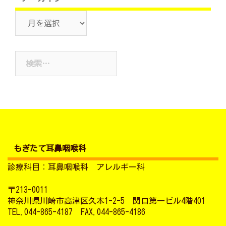
ア
ー
カ
検
イ
索:
ブ
もぎたて耳鼻咽喉科
診療科目：耳鼻咽喉科 アレルギー科
〒213-0011
神奈川県川崎市高津区久本1-2-5 関口第一ビル4階401
TEL.044-865-4187 FAX.044-865-4186