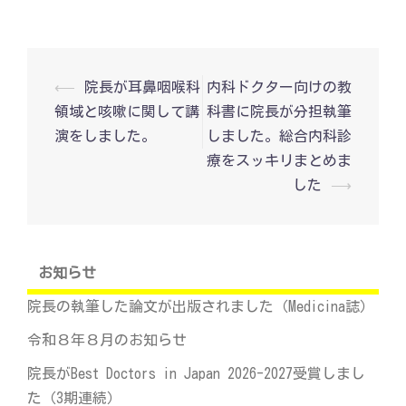
投
⟵
院長が耳鼻咽喉科
内科ドクター向けの教
稿
領域と咳嗽に関して講
科書に院長が分担執筆
ナ
ビ
演をしました。
しました。総合内科診
ゲ
療をスッキリまとめま
ー
シ
した
⟶
ョ
ン
お知らせ
院長の執筆した論文が出版されました（Medicina誌）
令和８年８月のお知らせ
院長がBest Doctors in Japan 2026-2027受賞しまし
た（3期連続）