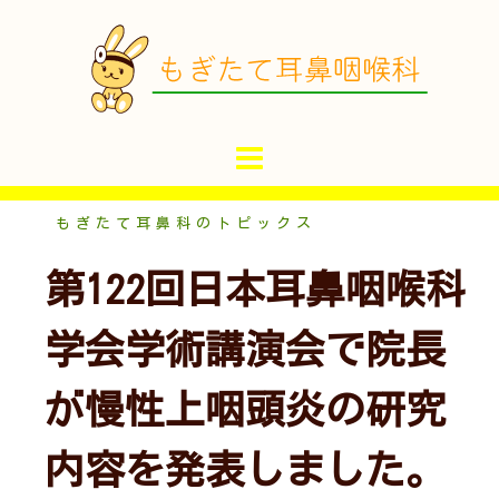
コ
ン
テ
ン
ツ
へ
ス
キ
もぎたて耳鼻科のトピックス
ッ
第122回日本耳鼻咽喉科
プ
学会学術講演会で院長
が慢性上咽頭炎の研究
内容を発表しました。