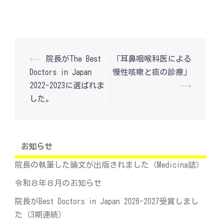
投
⟵
院長がThe Best
「耳鼻咽喉科医による
稿
Doctors in Japan
慢性咳嗽と痰の診療」
ナ
ビ
2022-2023に選ばれま
⟶
ゲ
した。
ー
シ
ョ
ン
お知らせ
院長の執筆した論文が出版されました（Medicina誌）
令和８年８月のお知らせ
院長がBest Doctors in Japan 2026-2027受賞しまし
た（3期連続）