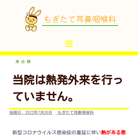
コ
ン
テ
ン
ツ
へ
ス
キ
未分類
ッ
当院は熱発外来を行っ
プ
ていません。
投稿日:
2022年7月20日
もぎたて耳鼻咽喉科
新型コロナウイルス感染症の蔓延に伴い
熱がある患