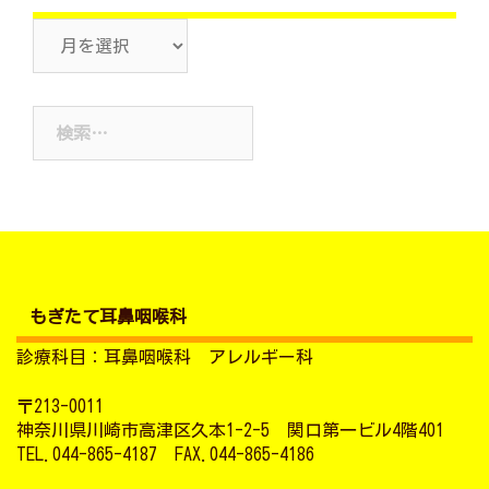
ア
ー
カ
検
イ
索:
ブ
もぎたて耳鼻咽喉科
診療科目：耳鼻咽喉科 アレルギー科
〒213-0011
神奈川県川崎市高津区久本1-2-5 関口第一ビル4階401
TEL.044-865-4187 FAX.044-865-4186