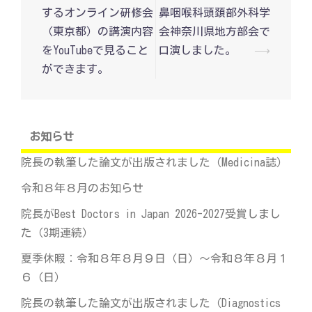
稿
するオンライン研修会
鼻咽喉科頭頚部外科学
ナ
ビ
（東京都）の講演内容
会神奈川県地方部会で
ゲ
をYouTubeで見ること
口演しました。
⟶
ー
シ
ができます。
ョ
ン
お知らせ
院長の執筆した論文が出版されました（Medicina誌）
令和８年８月のお知らせ
院長がBest Doctors in Japan 2026-2027受賞しまし
た（3期連続）
夏季休暇：令和８年８月９日（日）～令和８年８月１
６（日）
院長の執筆した論文が出版されました（Diagnostics