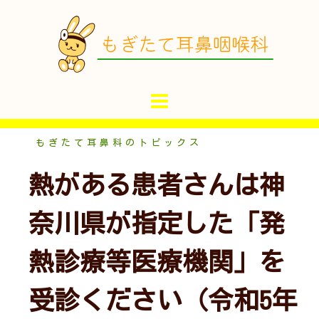
コ
ン
テ
ン
ツ
へ
ス
キ
もぎたて耳鼻科のトピックス
ッ
熱がある患者さんは神
プ
奈川県が指定した「発
熱診療等医療機関」を
受診ください（令和5年