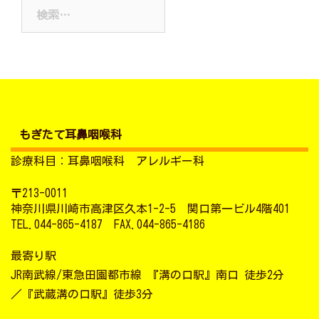
検
イ
索:
ブ
もぎたて耳鼻咽喉科
診療科目：耳鼻咽喉科 アレルギー科
〒213-0011
神奈川県川崎市高津区久本1-2-5 関口第一ビル4階401
TEL.044-865-4187 FAX.044-865-4186
最寄り駅
JR南武線/東急田園都市線 『溝の口駅』南口 徒歩2分
／『武蔵溝の口駅』徒歩3分