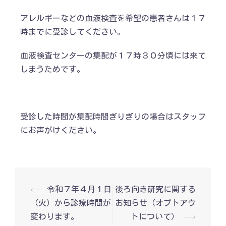
アレルギーなどの血液検査を希望の患者さんは１７
時までに受診してください。
血液検査センターの集配が１７時３０分頃には来て
しまうためです。
受診した時間が集配時間ぎりぎりの場合はスタッフ
にお声がけください。
投
⟵
令和７年４月１日
後ろ向き研究に関する
稿
（火）から診療時間が
お知らせ（オプトアウ
ナ
ビ
変わります。
トについて）
⟶
ゲ