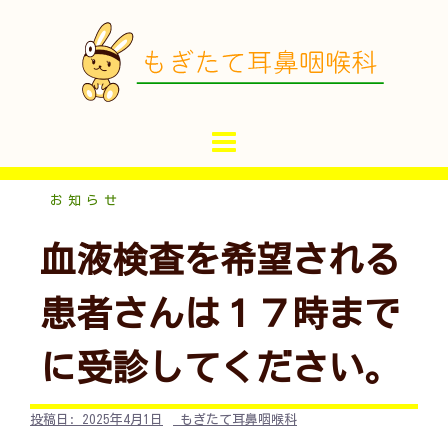
コ
ン
テ
ン
ツ
へ
ス
キ
お知らせ
ッ
血液検査を希望される
プ
患者さんは１７時まで
に受診してください。
投稿日:
2025年4月1日
もぎたて耳鼻咽喉科