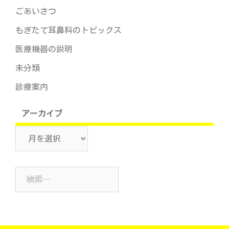
ごあいさつ
もぎたて耳鼻科のトピックス
医療機器の説明
未分類
診療案内
アーカイブ
ア
ー
カ
検
イ
索:
ブ