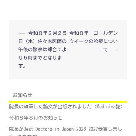
投
⟵
令和８年２月２５
令和８年 ゴールデン
稿
日（水）佐々木医師の
ウイークの診療につい
ナ
ビ
午後の診察は都合によ
て
⟶
ゲ
り５時までとなりま
ー
シ
す。
ョ
ン
お知らせ
院長の執筆した論文が出版されました（Medicina誌）
令和８年８月のお知らせ
院長がBest Doctors in Japan 2026-2027受賞しまし