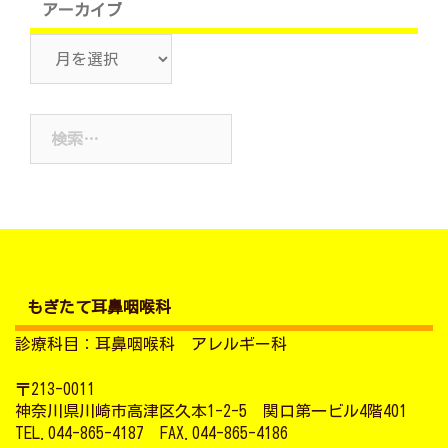
アーカイブ
ア
ー
カ
検
イ
索:
ブ
もぎたて耳鼻咽喉科
診療科目：耳鼻咽喉科 アレルギー科
〒213-0011
神奈川県川崎市高津区久本1-2-5 関口第一ビル4階401
TEL.044-865-4187 FAX.044-865-4186