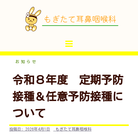
コ
ン
テ
ン
ツ
へ
ス
キ
お知らせ
ッ
令和８年度 定期予防
プ
接種＆任意予防接種に
ついて
投稿日:
2026年4月1日
もぎたて耳鼻咽喉科