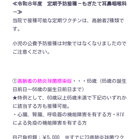
≪令和８年度 定期予防接種－もぎたて耳鼻咽喉科
－≫
当院で接種可能な定期ワクチンは、高齢者2種類で
す。
小児の公費予防接種は対象ではなくなりましたので
ご注意ください。
①
高齢者の肺炎球菌感染症
・・・65歳（65歳の誕生
日前日～66歳の誕生日前日まで）
★特例として、60歳以上65歳未満で下記のいずれか
に該当する方も接種可能。
・心臓、腎臓、呼吸器の機能障害を有する方・HIV
による免疫の機能障害を有する方
自己負担額：￥5,000 ※すでに23価肺炎球菌ワク