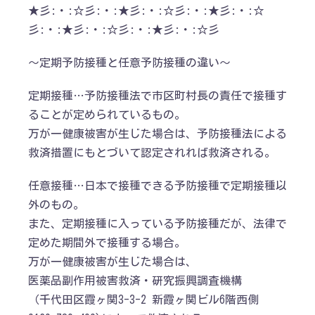
★彡:・:☆彡:・:★彡:・:☆彡:・:★彡:・:☆
彡:・:★彡:・:☆彡:・:★彡:・:☆彡
～定期予防接種と任意予防接種の違い～
定期接種…予防接種法で市区町村長の責任で接種す
ることが定められているもの。
万が一健康被害が生じた場合は、予防接種法による
救済措置にもとづいて認定されれば救済される。
任意接種…日本で接種できる予防接種で定期接種以
外のもの。
また、定期接種に入っている予防接種だが、法律で
定めた期間外で接種する場合。
万が一健康被害が生じた場合は、
医薬品副作用被害救済・研究振興調査機構
（千代田区霞ヶ関3-3-2 新霞ヶ関ビル6階西側