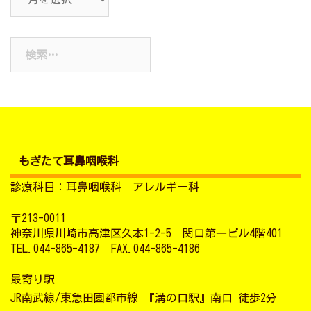
ー
カ
検
イ
索:
ブ
もぎたて耳鼻咽喉科
診療科目：耳鼻咽喉科 アレルギー科
〒213-0011
神奈川県川崎市高津区久本1-2-5 関口第一ビル4階401
TEL.044-865-4187 FAX.044-865-4186
最寄り駅
JR南武線/東急田園都市線 『溝の口駅』南口 徒歩2分