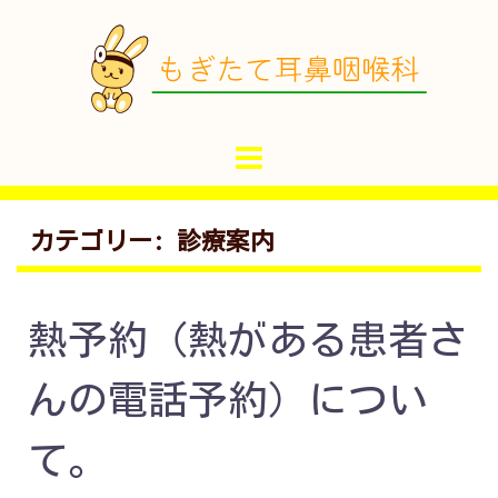
コ
ン
テ
ン
ツ
へ
ス
キ
カテゴリー:
診療案内
ッ
プ
熱予約（熱がある患者さ
んの電話予約）につい
て。