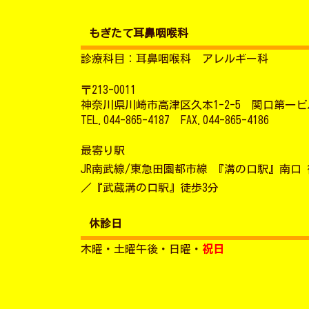
ナ
ビ
もぎたて耳鼻咽喉科
診療科目：耳鼻咽喉科 アレルギー科
ゲ
〒213-0011
ー
神奈川県川崎市高津区久本1-2-5 関口第一ビル
TEL.044-865-4187 FAX.044-865-4186
シ
最寄り駅
ョ
JR南武線/東急田園都市線 『溝の口駅』南口 
／『武蔵溝の口駅』徒歩3分
ン
休診日
木曜・土曜午後・日曜・
祝日