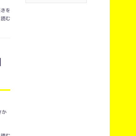
続きを
読む
口
さか
を読む