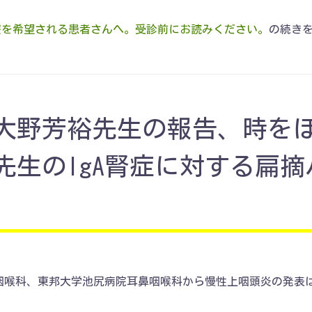
療を希望される患者さんへ。受診前にお読みください。
の続き
に大野芳裕先生の報告、時を
先生のIgA腎症に対する扁摘
咽喉科、東邦大学池尻病院耳鼻咽喉科から慢性上咽頭炎の発表