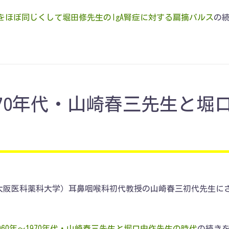
時をほぼ同じくして堀田修先生のIgA腎症に対する扁摘パルス
の
970年代・山崎春三先生と堀
大阪医科薬科大学）耳鼻咽喉科初代教授の山崎春三初代先生に
960年～1970年代・山崎春三先生と堀口申作先生の時代
の続き