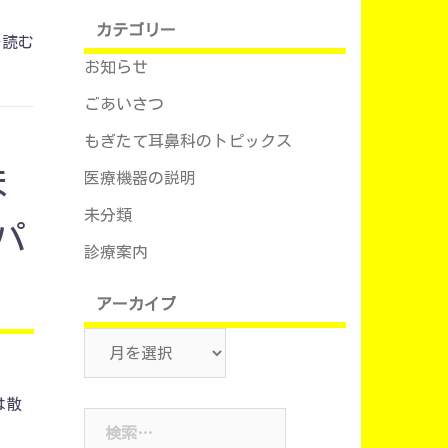
カテゴリー
を読む
お知らせ
ごあいさつ
もぎたて耳鼻科のトピックス
ほ
医療機器の説明
未分類
パ
診療案内
アーカイブ
ア
ー
カ
は散
検
イ
索:
ブ