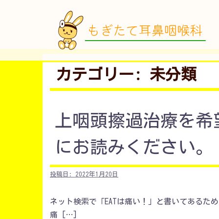
コ
ン
テ
ン
ツ
カテゴリー:
未分類
へ
ス
キ
ッ
上咽頭擦過治療を希
プ
にお読みください。
投稿日:
2022年1月20日
ネット検索で「EATは痛い！」と書いてあるた
痛 […]