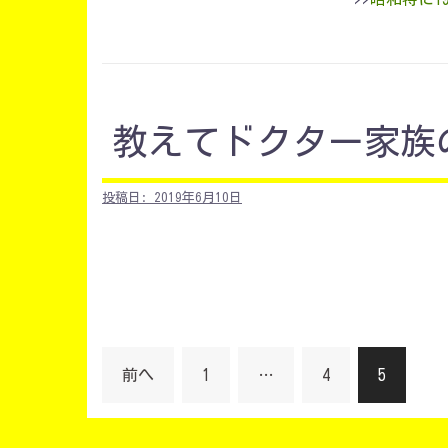
教えてドクター家族
投稿日:
2019年6月10日
投
前へ
1
…
4
5
稿